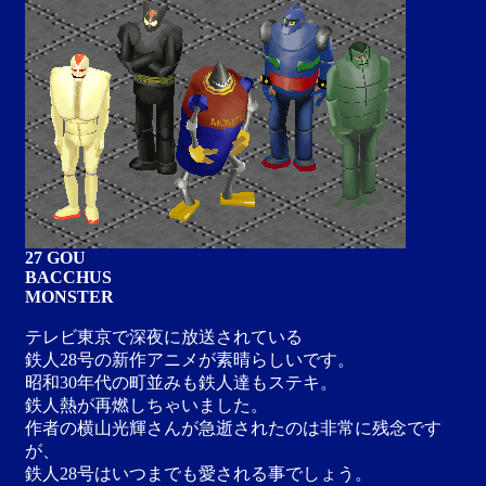
27 GOU
BACCHUS
MONSTER
テレビ東京で深夜に放送されている
鉄人28号の新作アニメが素晴らしいです。
昭和30年代の町並みも鉄人達もステキ。
鉄人熱が再燃しちゃいました。
作者の横山光輝さんが急逝されたのは非常に残念です
が、
鉄人28号はいつまでも愛される事でしょう。