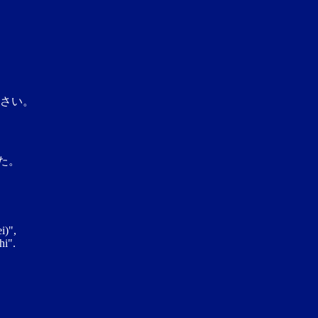
さい。
た。
i)",
hi".