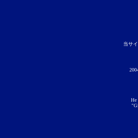
当サイ
20
He 
"Gi