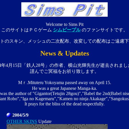
Welcome to Sims Pit
このサイトはＰＣゲーム
シムピープル
のファンサイトです。
トのスキン、メッシュの二次配布、改変しての配布はご遠慮下
News & Updates
04年4月15日「鉄人28号」の作者、横山光輝先生が逝去されまし
謹んでご冥福をお祈り致します。
Mｒ.Mituteru Yokoyama passed away on April 15.
He was a great Japanese Manga-ka.
was the author of "Gigantor(Tetujin 28gou)","Babel the 2nd(Babel nise
ant Robo","Iga no Kagemaru","Kamen no ninja Akakage","Sangokus
It prays for the bliss of the dead respectfully.
2004/5/9
OTHER SKINS
Update